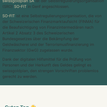
swissgoldplan SA
ist der Selbstregulierungsorganisation
(SRO)
SO-FIT
in Genf angeschlossen.
SO-FIT
ist eine Selbstregulierungsorganisation, die von
der Schweizerischen Finanzmarktaufsicht (FINMA) für
die Beaufsichtigung von Finanzintermediären nach
Artikel 2 Absatz 3 des Schweizerischen
Bundesgesetzes über die Bekämpfung der
Geldwäscherei und der Terrorismusfinanzierung im
Finanzsektor (GwG) zugelassen wurde.
Dank der digitalen Hilfsmittel für die Prüfung von
Personen und der Herkunft des Geldes gelingt es
swissgoldplan, den strengen Vorschriften problemlos
gerecht zu werden.