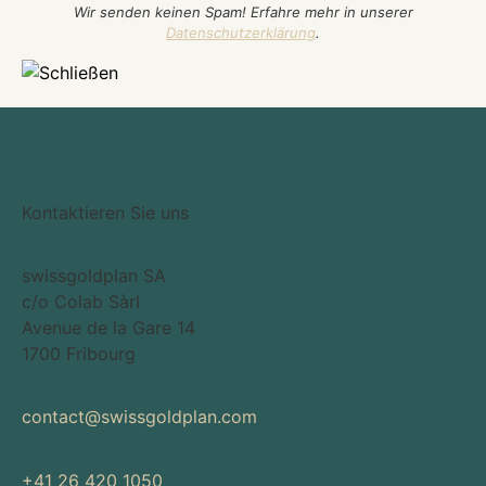
Wir senden keinen Spam! Erfahre mehr in unserer
Datenschutzerklärung
.
Kontaktieren Sie uns
swissgoldplan SA
c/o Colab Sàrl
Avenue de la Gare 14
1700 Fribourg
contact@swissgoldplan.com
+41 26 420 1050