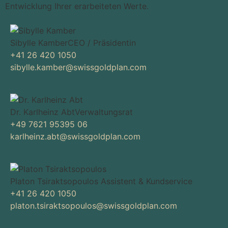
Entwicklung Ihrer erarbeiteten Werte.
Sibylle Kamber​
CEO / Präsidentin
+41 26 420 1050
sibylle.kamber@swissgoldplan.com
Dr. Karlheinz Abt​
Verwaltungsrat​
+49 7621 95395 06
karlheinz.abt@swissgoldplan.com
Platon Tsiraktsopoulos
Assistent & Kundservice
+41 26 420 1050
platon.tsiraktsopoulos@swissgoldplan.com