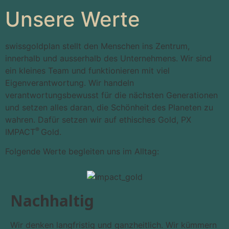
Unsere Werte
swissgoldplan stellt den Menschen ins Zentrum,
innerhalb und ausserhalb des Unternehmens. Wir sind
ein kleines Team und funktionieren mit viel
Eigenverantwortung. Wir handeln
verantwortungsbewusst für die nächsten Generationen
und setzen alles daran, die Schönheit des Planeten zu
wahren. Dafür setzen wir auf ethisches Gold, PX
®
IMPACT
Gold.
Folgende Werte begleiten uns im Alltag:
Nachhaltig
Wir denken langfristig und ganzheitlich. Wir kümmern