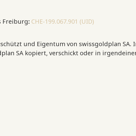
s Freiburg
:
CHE-199.067.901
(UID)
eschützt und Eigentum von swissgoldplan SA. I
plan SA kopiert, verschickt oder in irgendein